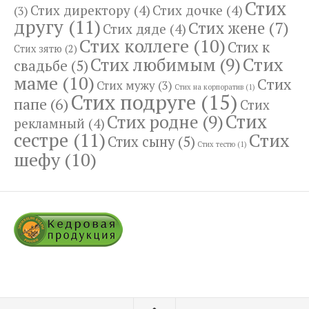
Стих
Стих директору
(4)
Стих дочке
(4)
(3)
другу
(11)
Стих жене
(7)
Стих дяде
(4)
Стих коллеге
(10)
Стих к
Стих зятю
(2)
Стих
Стих любимым
(9)
свадьбе
(5)
маме
(10)
Стих
Стих мужу
(3)
Стих на корпоратив
(1)
Стих подруге
(15)
папе
(6)
Стих
Стих
Стих родне
(9)
рекламный
(4)
сестре
(11)
Стих
Стих сыну
(5)
Стих тестю
(1)
шефу
(10)