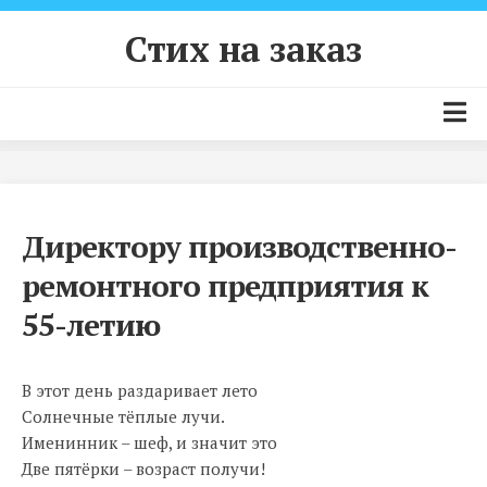
Skip
to
Стих на заказ
content
Главная страница
Цены и условия
Директору производственно-
Как заказать стих?
ремонтного предприятия к
Примеры стихов
55-летию
Контакты
В этот день раздаривает лето
Солнечные тёплые лучи.
Именинник – шеф, и значит это
Две пятёрки – возраст получи!