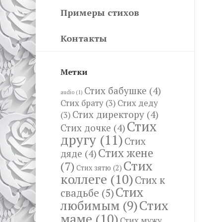
Примеры стихов
Контакты
Метки
Стих бабушке
(4)
audio
(1)
Стих брату
(3)
Стих деду
Стих директору
(4)
(3)
Стих
Стих дочке
(4)
другу
(11)
Стих
Стих жене
дяде
(4)
Стих
(7)
Стих зятю
(2)
коллеге
(10)
Стих к
Стих
свадьбе
(5)
Стих
любимым
(9)
маме
(10)
Стих мужу