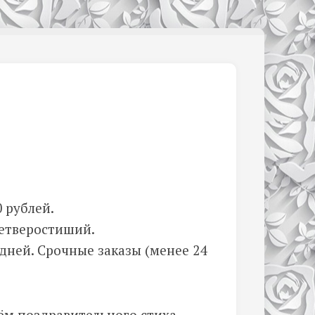
 рублей.
етверостиший.
 дней. Срочные заказы (менее 24
.
ём поздравительного стиха —