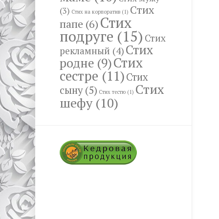
Стих
(3)
Стих на корпоратив
(1)
Стих
папе
(6)
подруге
(15)
Стих
Стих
рекламный
(4)
Стих
родне
(9)
сестре
(11)
Стих
Стих
сыну
(5)
Стих тестю
(1)
шефу
(10)