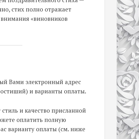
чно, стих полно отражает
т внимания «виновников
ный Вами электронный адрес
еростиший) и варианты оплаты.
т стиль и качество присланной
можете оплатить полную
ас варианту оплаты (см. ниже