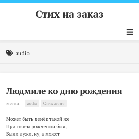
Skip
to
Стих на заказ
content
Главная страница
audio
Цены и условия
Как заказать стих?
Примеры стихов
Людмиле ко дню рождения
Контакты
метки:
audio
Стих жене
Может быть денёк такой же
При твоём рождении был,
Были лужи, ну, а может