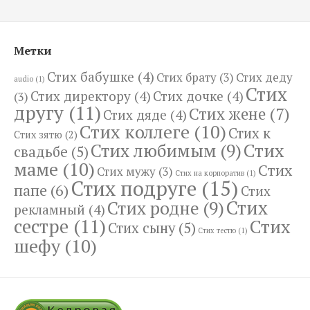
Метки
Стих бабушке
(4)
Стих брату
(3)
Стих деду
audio
(1)
Стих
Стих директору
(4)
Стих дочке
(4)
(3)
другу
(11)
Стих жене
(7)
Стих дяде
(4)
Стих коллеге
(10)
Стих к
Стих зятю
(2)
Стих
Стих любимым
(9)
свадьбе
(5)
маме
(10)
Стих
Стих мужу
(3)
Стих на корпоратив
(1)
Стих подруге
(15)
папе
(6)
Стих
Стих
Стих родне
(9)
рекламный
(4)
сестре
(11)
Стих
Стих сыну
(5)
Стих тестю
(1)
шефу
(10)