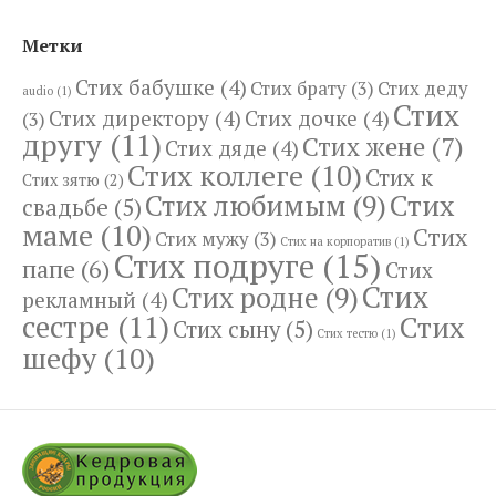
Метки
Стих бабушке
(4)
Стих брату
(3)
Стих деду
audio
(1)
Стих
Стих директору
(4)
Стих дочке
(4)
(3)
другу
(11)
Стих жене
(7)
Стих дяде
(4)
Стих коллеге
(10)
Стих к
Стих зятю
(2)
Стих
Стих любимым
(9)
свадьбе
(5)
маме
(10)
Стих
Стих мужу
(3)
Стих на корпоратив
(1)
Стих подруге
(15)
папе
(6)
Стих
Стих
Стих родне
(9)
рекламный
(4)
сестре
(11)
Стих
Стих сыну
(5)
Стих тестю
(1)
шефу
(10)