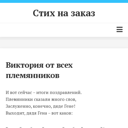
Skip
to
Стих на заказ
content
Главная страница
Цены и условия
Виктория от всех
Как заказать стих?
племянников
Примеры стихов
Контакты
И вот сейчас – итоги поздравлений.
Племянники сказали много слов,
Заслуженно, конечно, дяде Гене!
Выходит, дядя Гена – вот каков: