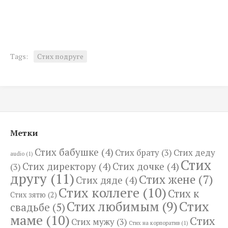
Tags:
Стих подруге
Метки
Стих бабушке
(4)
Стих брату
(3)
Стих деду
audio
(1)
Стих
Стих директору
(4)
Стих дочке
(4)
(3)
другу
(11)
Стих жене
(7)
Стих дяде
(4)
Стих коллеге
(10)
Стих к
Стих зятю
(2)
Стих
Стих любимым
(9)
свадьбе
(5)
маме
(10)
Стих
Стих мужу
(3)
Стих на корпоратив
(1)