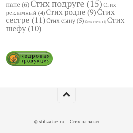
Стих подруге
(15)
папе
(6)
Стих
Стих
Стих родне
(9)
рекламный
(4)
сестре
(11)
Стих
Стих сыну
(5)
Стих тестю
(1)
шефу
(10)
© stihzakaz.ru — Стих на заказ