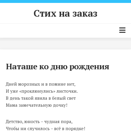
Skip
to
Стих на заказ
content
Главная страница
Цены и условия
Наташе ко дню рождения
Как заказать стих?
Примеры стихов
Дней морозных и в помине нет,
Контакты
И уже «проклюнулись» листочки.
В день такой явила в белый свет
Мама замечательную дочку!
Детство, юность – чудная пора,
Чтобы ни случилось – всё в порядке!