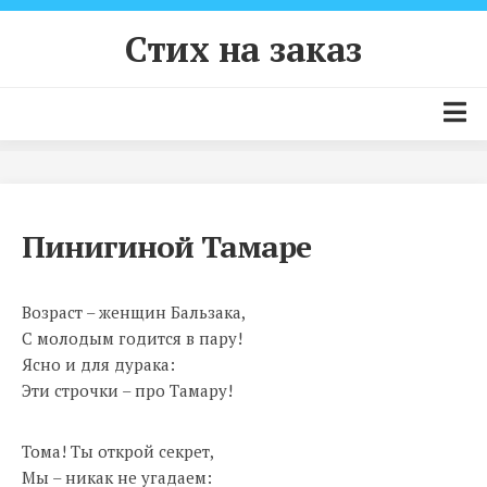
Skip
to
Стих на заказ
content
Главная страница
Цены и условия
Пинигиной Тамаре
Как заказать стих?
Примеры стихов
Возраст – женщин Бальзака,
Контакты
С молодым годится в пару!
Ясно и для дурака:
Эти строчки – про Тамару!
Тома! Ты открой секрет,
Мы – никак не угадаем: