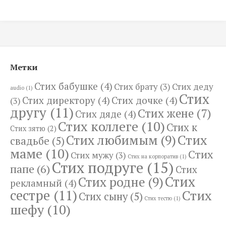
Метки
Стих бабушке
(4)
Стих брату
(3)
Стих деду
audio
(1)
Стих
Стих директору
(4)
Стих дочке
(4)
(3)
другу
(11)
Стих жене
(7)
Стих дяде
(4)
Стих коллеге
(10)
Стих к
Стих зятю
(2)
Стих
Стих любимым
(9)
свадьбе
(5)
маме
(10)
Стих
Стих мужу
(3)
Стих на корпоратив
(1)
Стих подруге
(15)
папе
(6)
Стих
Стих
Стих родне
(9)
рекламный
(4)
сестре
(11)
Стих
Стих сыну
(5)
Стих тестю
(1)
шефу
(10)