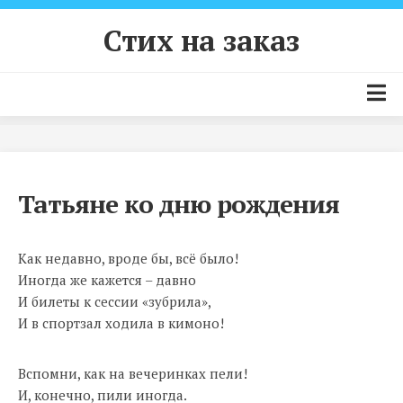
Skip
to
Стих на заказ
content
Главная страница
Цены и условия
Татьяне ко дню рождения
Как заказать стих?
Примеры стихов
Как недавно, вроде бы, всё было!
Контакты
Иногда же кажется – давно
И билеты к сессии «зубрила»,
И в спортзал ходила в кимоно!
Вспомни, как на вечеринках пели!
И, конечно, пили иногда.