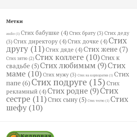
Метки
Стих бабушке
(4)
Стих брату
(3)
Стих деду
audio
(1)
Стих
Стих директору
(4)
Стих дочке
(4)
(3)
другу
(11)
Стих жене
(7)
Стих дяде
(4)
Стих коллеге
(10)
Стих к
Стих зятю
(2)
Стих
Стих любимым
(9)
свадьбе
(5)
маме
(10)
Стих
Стих мужу
(3)
Стих на корпоратив
(1)
Стих подруге
(15)
папе
(6)
Стих
Стих
Стих родне
(9)
рекламный
(4)
сестре
(11)
Стих
Стих сыну
(5)
Стих тестю
(1)
шефу
(10)